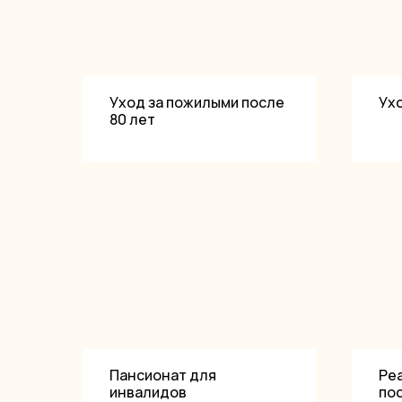
Уход за пожилыми после
Ух
80 лет
Пансионат для
Ре
инвалидов
по