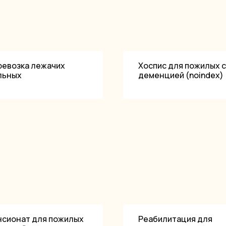
ревозка лежачих
Хоспис для пожилых с
льных
деменцией (noindex)
Медицинские услуги оказ
Партнером ООО «ИНВИТРО
лицензии 10-74-01-005756 о
нсионат для пожилых
Реабилитация для