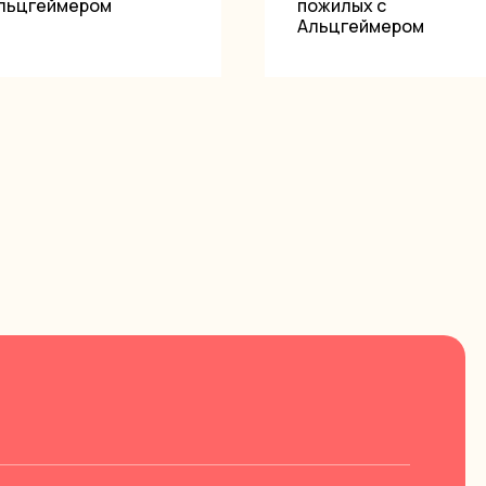
Альцгеймером
пожилых с
Альцгеймером