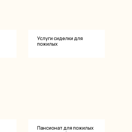
Услуги сиделки для
пожилых
ываются
-Урал», номер
т 30.12.2020 г.
Пансионат для пожилых