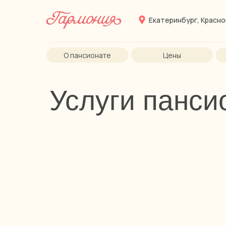
Екатеринбург, Красно
О пансионате
Цены
Услуги панси