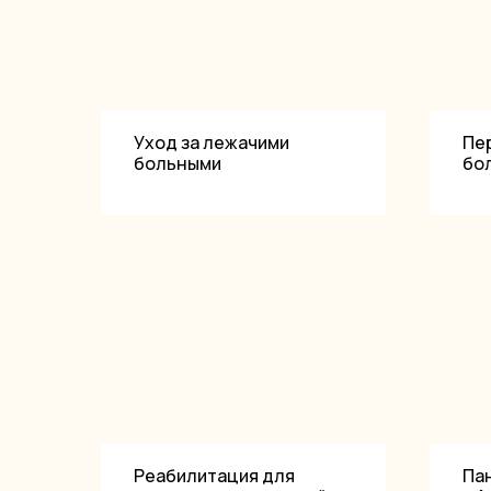
Уход за лежачими
Пе
больными
бо
Реабилитация для
Па