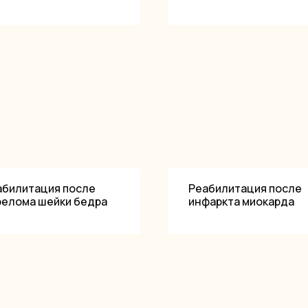
абилитация после
Реабилитация после
релома шейки бедра
инфаркта миокарда