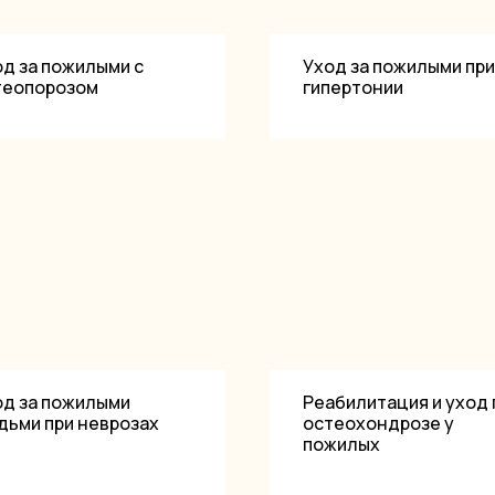
д за пожилыми с
Уход за пожилыми при
теопорозом
гипертонии
од за пожилыми
Реабилитация и уход 
дьми при неврозах
остеохондрозе у
пожилых