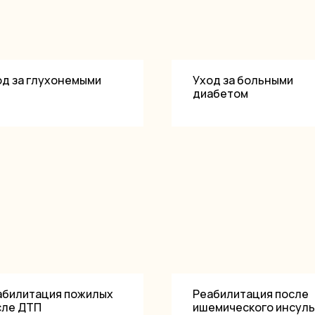
од за глухонемыми
Уход за больными
диабетом
абилитация пожилых
Реабилитация после
сле ДТП
ишемического инсуль