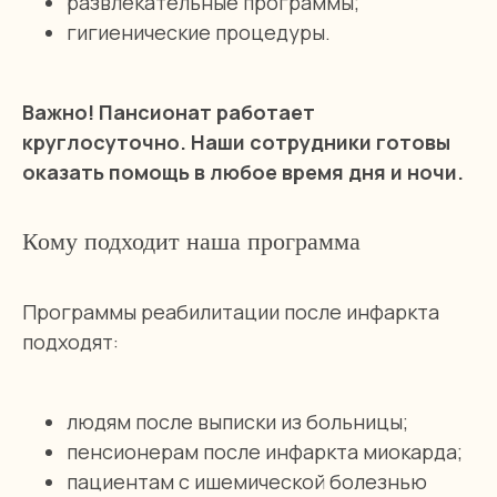
развлекательные программы;
гигиенические процедуры.
Важно! Пансионат работает
круглосуточно. Наши сотрудники готовы
оказать помощь в любое время дня и ночи.
Кому подходит наша программа
Программы реабилитации после инфаркта
3-х местная комната
подходят:
от 1300 руб/сутки
людям после выписки из больницы;
пенсионерам после инфаркта миокарда;
Узнать о наличии мест
пациентам с ишемической болезнью