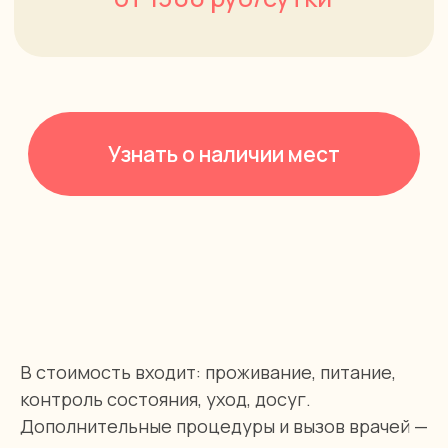
Умеем правильно
Осуществляем
взаимодействовать
полный
с пожилыми
гигиенический
и знаем, как бывает
уход за пожилым
сложно
человеком
Пристально следим
Эмоционально
за здоровьем
поддерживаем
и быстро
родственников
реагируем
семьи
(бригада скорой
помощи, врач-
специалист)
В стоимость входит: проживание, питание,
контроль состояния, уход, досуг.
Дополнительные процедуры и вызов врачей —
Вкусно кормим