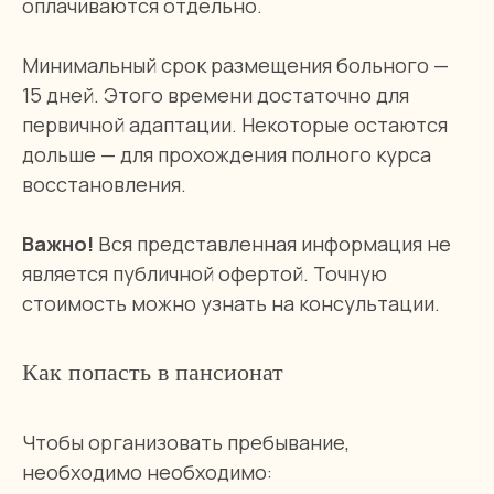
оплачиваются отдельно.
и трепетно
заботимся о пожилых
Минимальный срок размещения больного —
15 дней. Этого времени достаточно для
первичной адаптации. Некоторые остаются
дольше — для прохождения полного курса
Остались вопросы?
восстановления.
Свяжитесь с нами любым удобным
способом, мы расскажем все самое
Важно!
Вся представленная информация не
важное о пансионате Гармония!
является публичной офертой. Точную
стоимость можно узнать на консультации.
Заказать звонок
Как попасть в пансионат
Чтобы организовать пребывание,
необходимо необходимо: