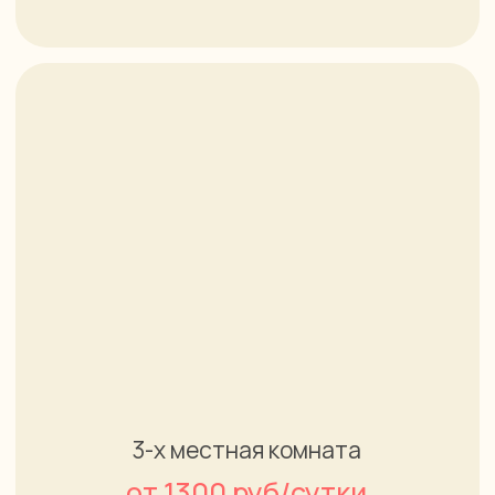
Уважаем преклонный
возраст и
умеем
ухаживать
за пожилыми
Адаптируем пожилого
человека к дальнейшей жизни