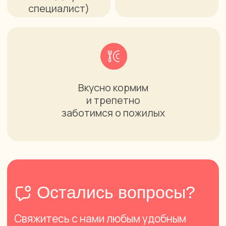
Пансионат
Цены
Ответы на вопросы
Отзывы
Контакты
Фото
Блог
Партнерам
Услуги
Для больных
Сиделка
деменцией
Для больных
Уход за лежачими
Альцгеймером
Реабилитация
Паллиативная помощь