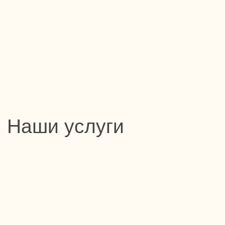
№ Л041-01021-66/00396056
Разработка сайта — «Nutro Design»
Медицинские услуги оказываются
Партнером ООО «ИНВИТРО-Урал»,
номер лицензии 10-74-01-005756 от
30.12.2020 г.