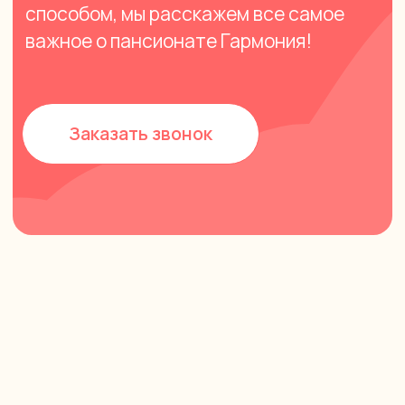
Контакты
Екатеринбург, Краснопрудная, 28
+7 (343) 200-25-55
+7 (904) 173-35-55
Pansionat96@mail.ru
Заказать звонок
ИП Князева Кристина Геннадьевна
ИНН/ОГРН: 667478952952/316965800186393
Политика конфиденциальности
Филиал сети частных пансионатов для
пожилых людей «Новой Гармонии»
Медицинская лицензия